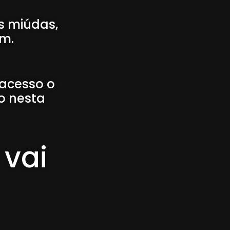
s miúdas,
im.
 acesso o
o nesta
 vai