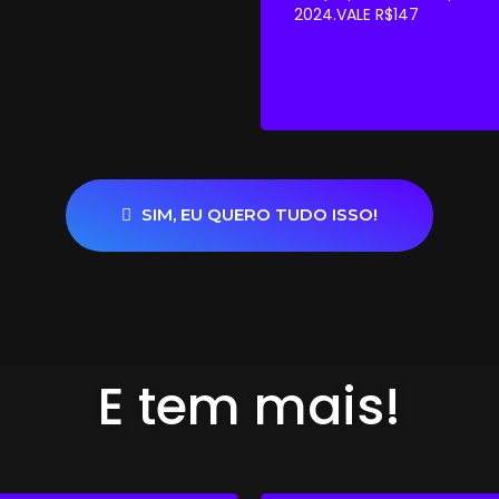
2024.VALE R$147
SIM, EU QUERO TUDO ISSO!
E tem mais!