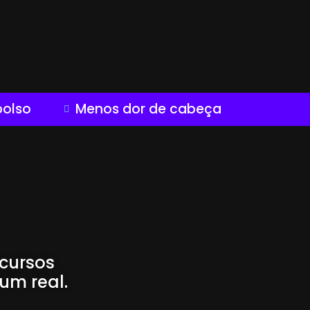
bolso
Menos dor de cabeça
cursos
um real.