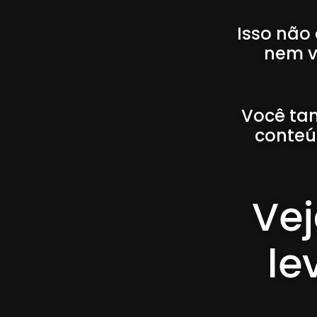
Isso não
nem v
Você tam
conteú
Vej
le