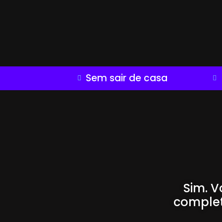
Sem sair de casa
Sim. 
complet