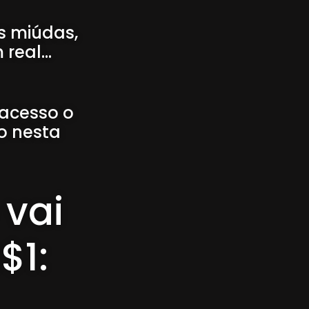
s miúdas,
eal...
 acesso o
o nesta
 vai
$1: