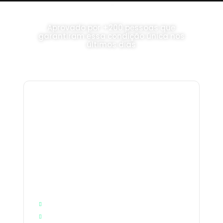
Aprovado por +200 pessoas que
garantiram essa condição única nos
últimos dias
DE R$97 POR APENAS:
1
R$
Experimente por 30 dias
Face Ads, G. Ads, e muito mais