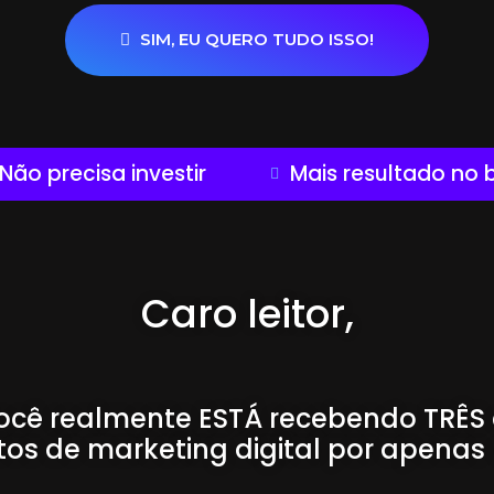
SIM, EU QUERO TUDO ISSO!
Não precisa investir
Mais resultado no 
Caro leitor,
Você realmente ESTÁ recebendo TRÊS 
os de marketing digital por apenas 